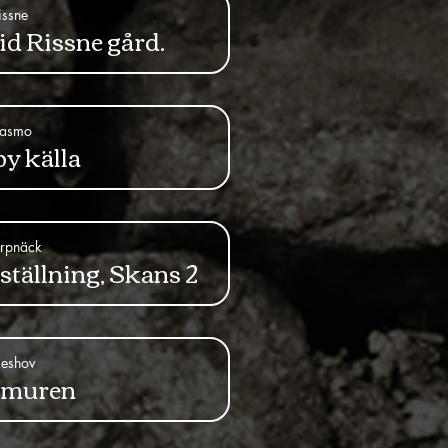
issne
id Rissne gård.
asmo
y källa
rpnäck
tällning, Skans 2
eshov
smuren