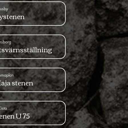
usby
ystenen
rsborg
tsvärnsställning
mmaplan
aja stenen
ista
enen U 75