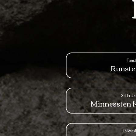
Tens
Runste
S:t Erik
Minnessten 
Universi