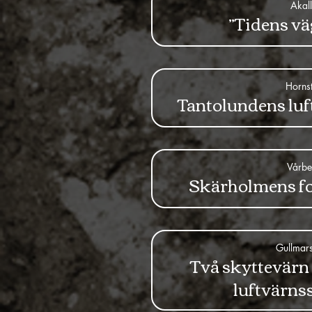
Akal
”Tidens vä
Hornst
Tantolundens luf
Vårbe
Skärholmens fo
Gullmar
Två skyttevär
luftvärns