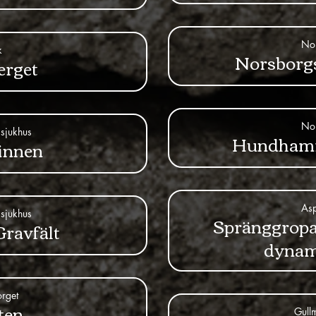
No
k
Norsborgs
erget
No
sjukhus
Hundhamr
innen
As
sjukhus
Spränggropa
Gravfält
dynam
orget
ten
Gull