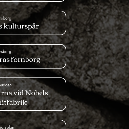
rsborg
 kulturspår
rsborg
as fornborg
pudden
rna vid Nobels
itfabrik
marsplan