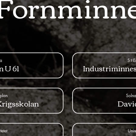
Fornminn
ta
S:t 
n U 61
Industriminne
splan
Solna
Krigsskolan
David
tetet
Univ