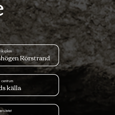
e
Eriksplan
shögen Rörstrand
 centrum
s källa
ersitetet