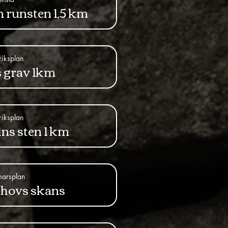
 runsten 1,5 km
Eriksplan
 grav 1km
Eriksplan
ns sten 1 km
marsplan
hovs skans