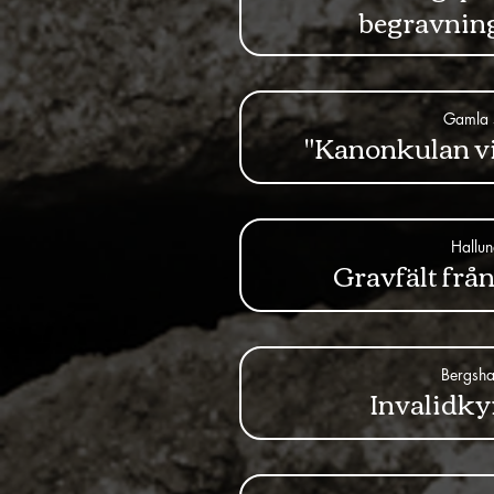
begravnin
Gamla 
"Kanonkulan vi
Hallu
Gravfält frå
Bergsh
Invalidk