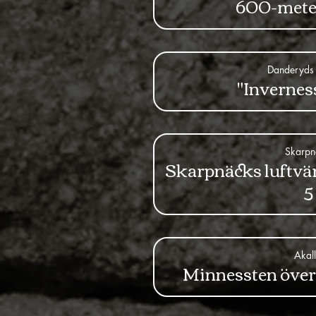
600-mete
Danderyds 
"Invernes
Skarpn
Skarpnäcks luftvä
5
Akal
Minnessten över 