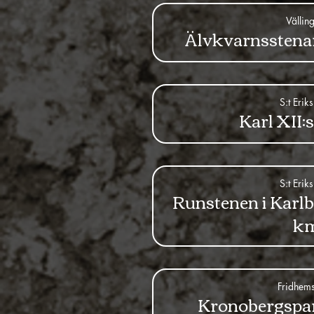
Vällin
Älvkvarnsstenar
S:t Erik
Karl XII:s
S:t Erik
Runstenen i Karlb
k
Fridhem
Kronobergspa