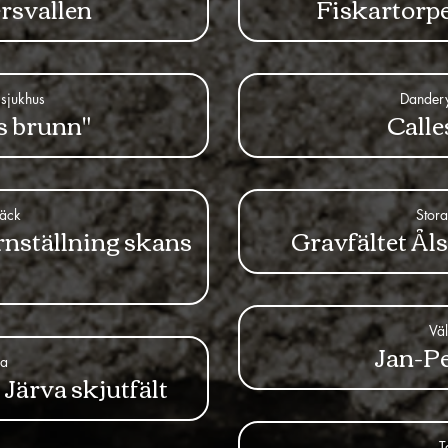
rsvallen
Fiskartorp
sjukhus
Dandery
s brunn"
Calle
äck
Stor
rnställning skans
Gravfältet Ål
Väl
Jan-Pe
la
Järva skjutfält
T