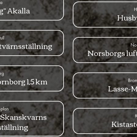
la
g” Akalla
H
Husb
ull
tvärnsställning
No
Norsborgs luf
rg
rnborg 1,5 km
Bro
Lasse-M
splan
n Skanskvarns
K
Kistast
ställning