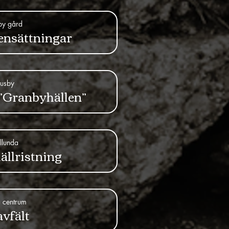
by gård
ensättningar
usby
 ”Granbyhällen”
llunda
ällristning
 centrum
vfält