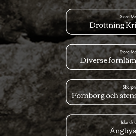
Stora M
Drottning Kri
Stora M
Diverse fornläm
Skarpn
Fornborg och sten
Islandst
Ängbys