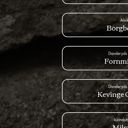
Alvi
Borgb
Danderyds 
Fornm
Danderyds 
Kevinge 
Islandst
Mils