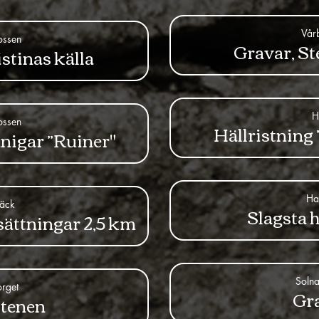
Vår
ossen
Gravar, St
stinas källa
H
ossen
Hällristning
nigar ”Ruiner"
Ha
äck
Slagsta h
sättningar 2,5 km
Solna
orget
Gra
tenen