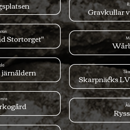
gsplatsen
R
Gravkullar v
stan
d Stortorget"
M
Wårb
nda
n järnåldern
Ska
Skarpnäcks LVs
amra
yrkogård
Åk
Rys