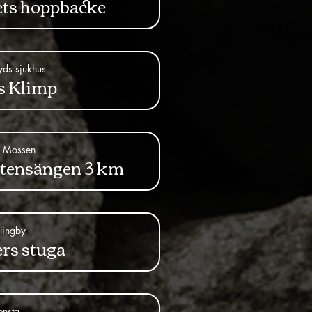
ets hoppbacke
ds sjukhus
s Klimp
a Mossen
stensängen 3 km
lingby
rs stuga
ensta