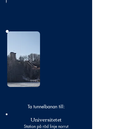
t
Bild
saknas
Ta tunnelbanan till:
Universitetet
Station på röd linje norrut