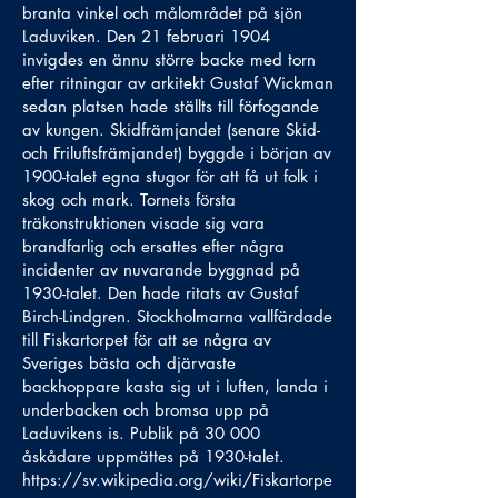
branta vinkel och målområdet på sjön
Laduviken. Den 21 februari 1904
invigdes en ännu större backe med torn
efter ritningar av arkitekt Gustaf Wickman
sedan platsen hade ställts till förfogande
av kungen. Skidfrämjandet (senare Skid-
och Friluftsfrämjandet) byggde i början av
1900-talet egna stugor för att få ut folk i
skog och mark. Tornets första
träkonstruktionen visade sig vara
brandfarlig och ersattes efter några
incidenter av nuvarande byggnad på
1930-talet. Den hade ritats av Gustaf
Birch-Lindgren. Stockholmarna vallfärdade
till Fiskartorpet för att se några av
Sveriges bästa och djärvaste
backhoppare kasta sig ut i luften, landa i
underbacken och bromsa upp på
Laduvikens is. Publik på 30 000
åskådare uppmättes på 1930-talet.
https://sv.wikipedia.org/wiki/Fiskartorpe