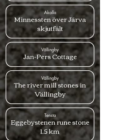
Akalla
Minnessten över Järva
skjutfält
Vällingby
Jan-Pers Cottage
Vällingby
The river mill stones in
Vällingby
Tensta
Eggebystenen rune stone
1.5 km