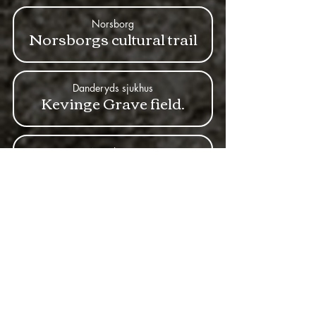
Norsborg
Norsborgs cultural trail
Danderyds sjukhus
Kevinge Grave field.
Norsborg
Hundhamras ancient
castle
Islandstorget
Milestone
Aspudden
Blast pits at the dynamite