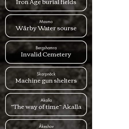
Iron Age burial fields
Masmo
Wårby Water sourse
Bergshamra
Invalid Cemetery
Skarpnäck
Machine gun shelters
Akalla
”The way of time” Akalla
Åkeshov