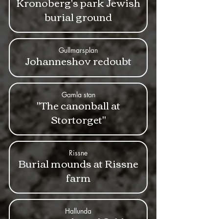
Kronoberg's park Jewish
burial ground
Gullmarsplan
Johanneshov redoubt
Gamla stan
"The canonball at
Stortorget"
Rissne
Burial mounds at Rissne
farm
Hallunda