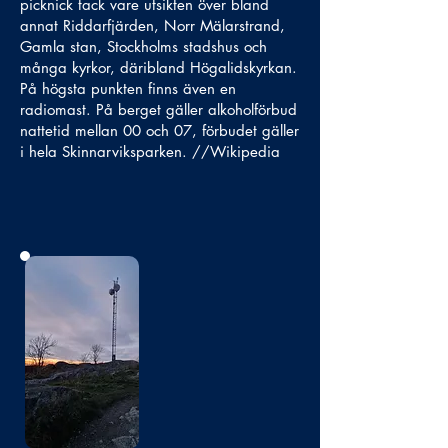
picknick tack vare utsikten över bland
annat Riddarfjärden, Norr Mälarstrand,
Gamla stan, Stockholms stadshus och
många kyrkor, däribland Högalidskyrkan.
På högsta punkten finns även en
radiomast. På berget gäller alkoholförbud
nattetid mellan 00 och 07, förbudet gäller
i hela Skinnarviksparken. //Wikipedia
No photo