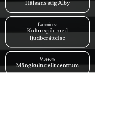
Hälsans stig Alby
Fornminne
Kulturspår med
ljudberättelse
Museum
Mångkulturellt centrum
Idrott
Slagstabadet 2,1 km
Idrott
Utegym Fittja äng