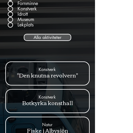
Fornminne
Konstverk
Idrott
Museum
Lekplats
Alla aktiviteter
Konstverk
"Den knutna revolvern"
Konstverk
Botkyrka konsthall
Natur
Fiske i Albysjön