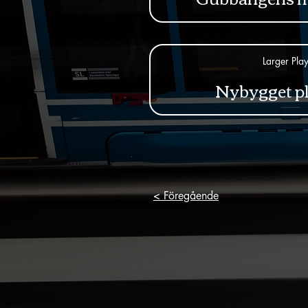
Larger Pla
Nybygget p
< Föregående