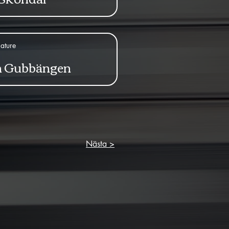
ature
in Gubbängen
Nästa >