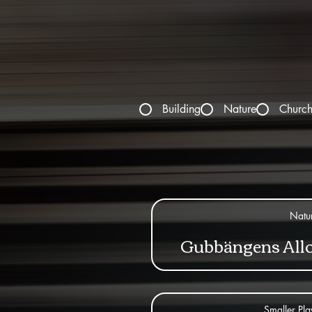
Building
Nature
Churc
Natu
Gubbängens All
Smaller Pl