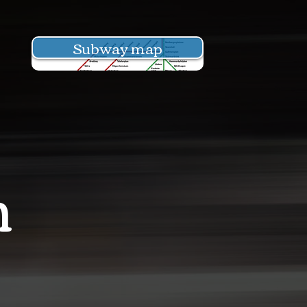
Subway map
n