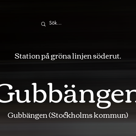
Station på gröna linjen söderut.
Gubbänge
Gubbängen (Stockholms kommun)