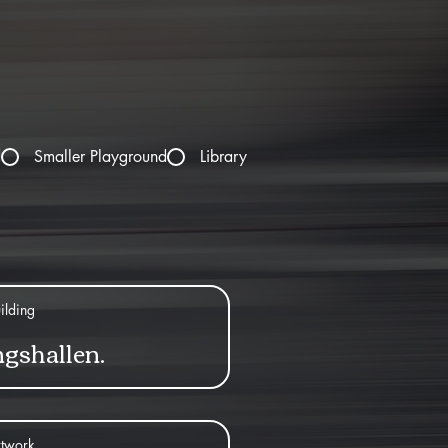
d
Smaller Playground
Library
ilding
gshallen.
twork