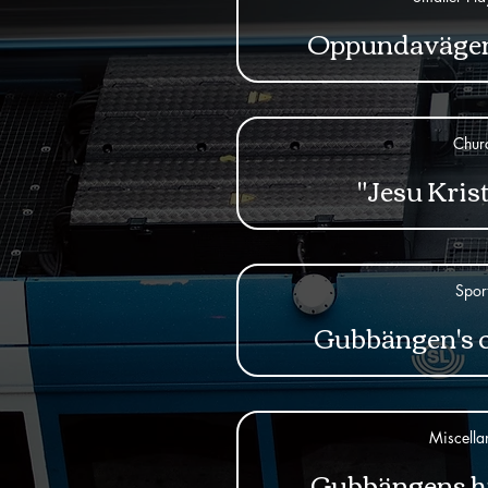
Oppundavägen
Chur
"Jesu Krist
Spor
Gubbängen's 
Miscella
Gubbängens h