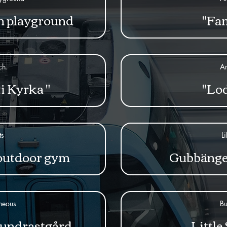
 playground
"Fam
ch
Ar
i Kyrka "
"Lod
ts
L
outdoor gym
Gubbängen
neous
Bu
undrastgård
Little