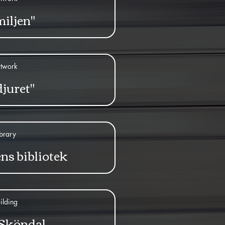
iljen"
twork
juret"
ibrary
s bibliotek
ilding
 Sköndal