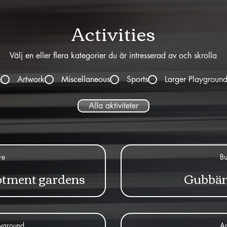
Activities
Välj en eller flera kategorier du är intresserad av och skrolla
h
Artwork
Miscellaneous
Sports
Larger Playgroun
Alla aktiviteter
re
Bu
otment gardens
Gubbän
ayground
Ar