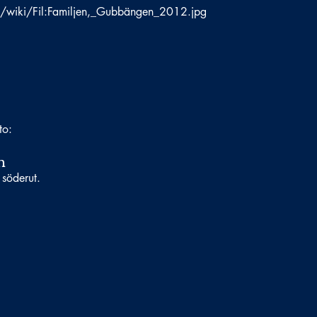
g/wiki/Fil:Familjen,_Gubb
ängen_2012.jpg
to:
n
 söderut.