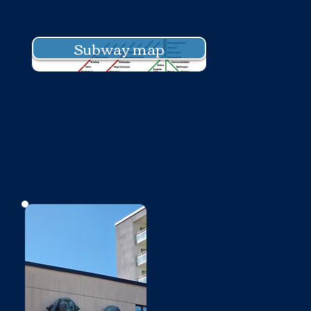
Subway map
No photo