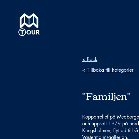
< Back
< Tillbaka till kategorier
"Familjen"
Kopparrelief på Medborgar
och uppsatt 1979 på nordv
Kungsholmen, flyttad til
Västermalmsgallerian.