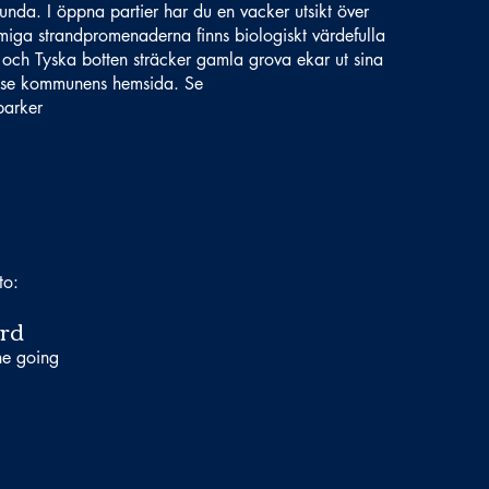
nda. I öppna partier har du en vacker utsikt över
iga strandpromenaderna finns biologiskt värdefulla
och Tyska botten sträcker gamla grova ekar ut sina
n.se kommunens hemsida. Se
parker
to:
rd
ne going