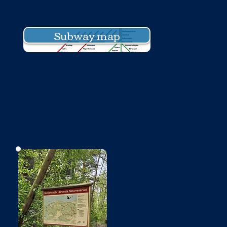
Subway map
No photo