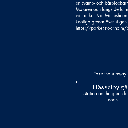
en svamp- och bärplockarru
Mälaren och längs de lumm
våtmarker. Vid Maltesholm 
knotiga grenar över stige
https://parker.stockholm/
Take the subway 
Hässelby gå
Station on the green li
north.