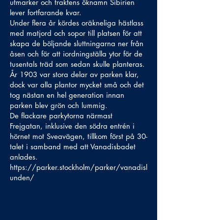
utmarker och traktens öknamn Sibirien
lever fortfarande kvar.
Under flera år kördes oräkneliga hästlass
med matjord och sopor till platsen för att
skapa de böljande sluttningarna ner från
åsen och för att iordningställa ytor för de
tusentals träd som sedan skulle planteras.
År 1903 var stora delar av parken klar,
dock var alla plantor mycket små och det
tog nästan en hel generation innan
parken blev grön och lummig.
De flackare parkytorna närmast
Frejgatan, inklusive den södra entrén i
hörnet mot Sveavägen, tillkom först på 30-
talet i samband med att Vanadisbadet
anlades.
https://parker.stockholm/parker/vanadisl
unden/