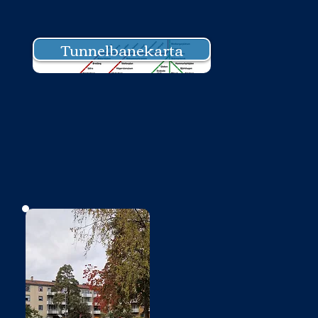
Tunnelbanekarta
Bild saknas