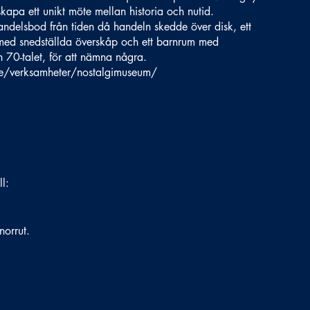
kapa ett unikt möte mellan historia och nutid.
andelsbod från tiden då handeln skedde över disk, ett
 med snedställda överskåp och ett barnrum med
 70-talet, för att nämna några.
.se/verksamheter/nostalgimuseum/
ll:
norrut.