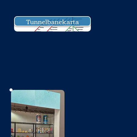
Tunnelbanekarta
Bild saknas