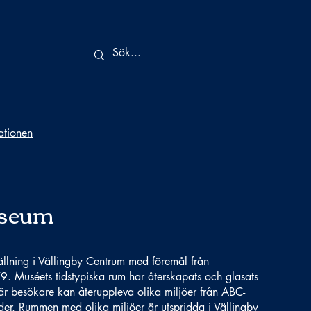
tationen
useum
llning i Vällingby Centrum med föremål från
9. Muséets tidstypiska rum har återskapats och glasats
där besökare kan återuppleva olika miljöer från ABC-
er. Rummen med olika miljöer är utspridda i Vällingby