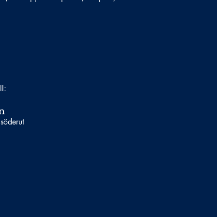
ll:
n
 söderut