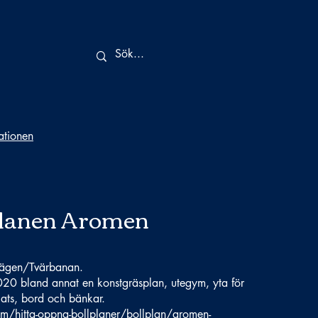
tationen
planen Aromen
vägen/Tvärbanan.
020 bland annat en konstgräsplan, utegym, yta för
lats, bord och bänkar.
lm/hitta-oppna-bollplaner/bollplan/aromen-