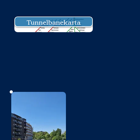
Tunnelbanekarta
Bild saknas