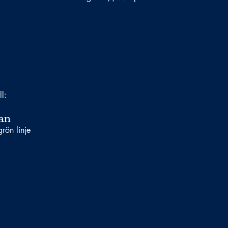
ll:
an
rön linje