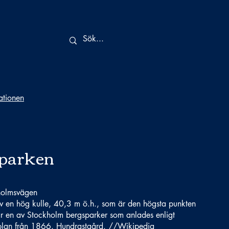
tationen
parken
holmsvägen
l av en hög kulle, 40,3 m ö.h., som är den högsta punkten
är en av Stockholm bergsparker som anlades enligt
lplan från 1866. Hundrastgård. //Wikipedia