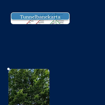
Tunnelbanekarta
Bild saknas