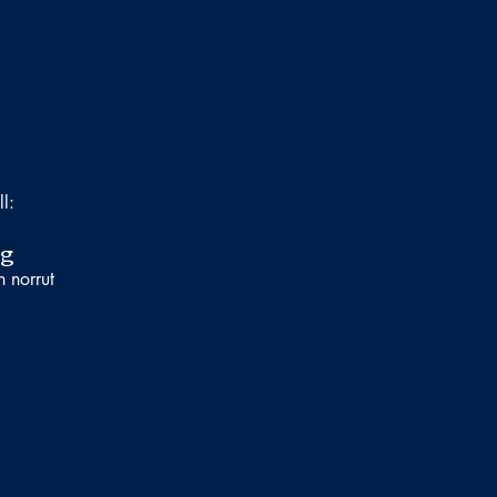
ll:
rg
n norrut