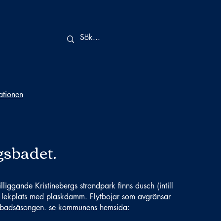
tationen
gsbadet.
illiggande Kristinebergs strandpark finns dusch (intill
 lekplats med plaskdamm. Flytbojar som avgränsar
r badsäsongen. se kommunens hemsida: