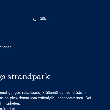
tationen
gs strandpark
annat gungor, rutschbana, klätternät och sandlåda. I
 finns en plaskdamm som vattenfylls under sommaren. Det
t i närheten.
lm/parker