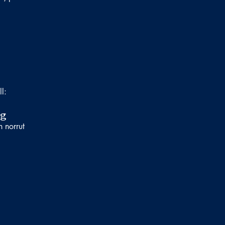
ll:
rg
n norrut