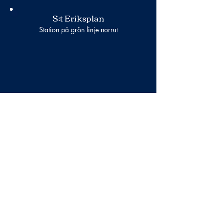
S:t Eriksplan
Station på grön linje norrut