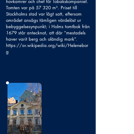
hovkamrer och chef för Tobakskompaniet.
Tomten var på 57 320 m². Priset till
Stockholms stad var lågt satt, eftersom
området ansågs tämligen värdelöst ur
bebyggelsesynpunkt; i Holms tomtbok från
1679 står antecknat, att där ”mestadels
haver varit berg och oländig mark”.
https://sv.wikipedia.org/wiki/Helenebor
g
Bild
saknas