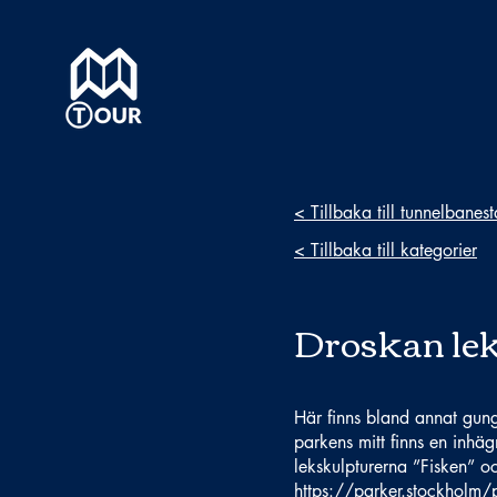
< Tillbaka till tunnelbanes
< Tillbaka till kategorier
Droskan le
Här finns bland annat gungo
parkens mitt finns en inhä
lekskulpturerna ”Fisken” o
https://parker.stockholm/