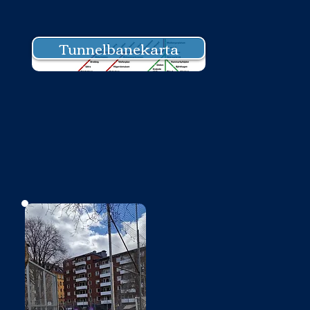
Tunnelbanekarta
Bild saknas