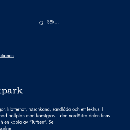
tationen
kpark
r, klätternät, rutschkana, sandlåda och ett lekhus. I
gnad bollplan med konstgräs. I den nordöstra delen finns
ch en kopia av ”Tuffsen”. Se
parker