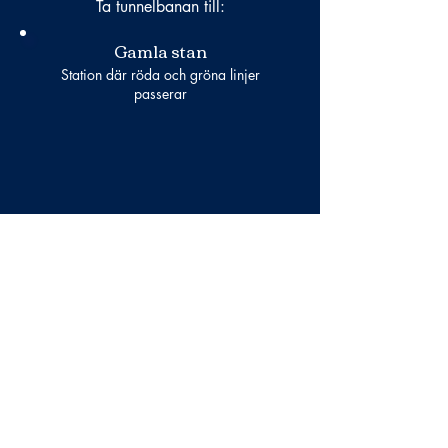
Ta tunnelbanan till:
Gamla stan
Station där röda och gröna linjer
passerar