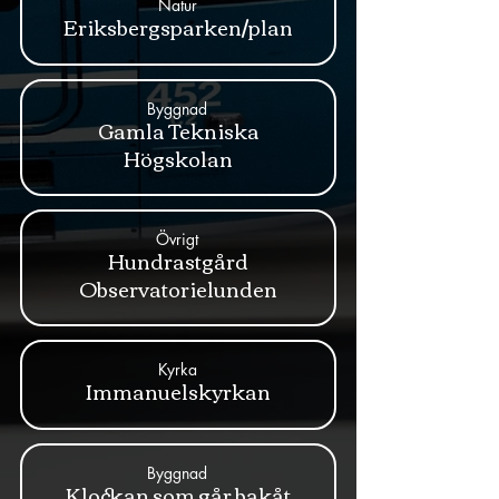
Natur
Eriksbergsparken/plan
Byggnad
Gamla Tekniska
Högskolan
Övrigt
Hundrastgård
Observatorielunden
Kyrka
Immanuelskyrkan
Byggnad
Klockan som går bakåt