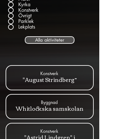
Kyrka
Konstverk
Övrigt
Parklek
Lekplats
Alla aktiviteter
Konstverk
"August Strindberg”
Byggnad
Whitlockska samskolan
Konstverk
"Astrid Lindgren" i