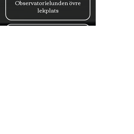
Observatorielunden övre
lekplats
Konstverk
Olof Palmes grav
Kyrka
Ryska Kyrkan
Kyrka
S:t Georgios kyrka
Kyrka
S:t Johannes kyrka