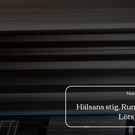
Natu
Hälsans stig, Ru
Löts