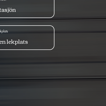
tasjön
kplats
n lekplats