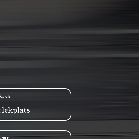
kplats
 lekplats
atur