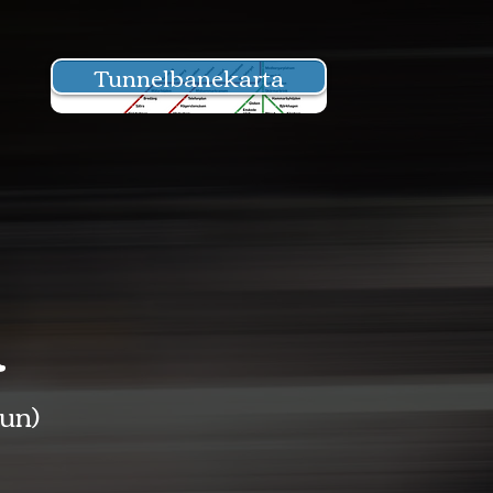
Tunnelbanekarta
n
un)