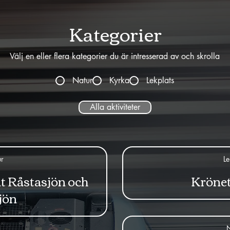
Kategorier
Välj en eller flera kategorier du är intresserad av och skrolla
Natur
Kyrka
Lekplats
Alla aktiviteter
r
Le
nt Råstasjön och
Krönet
jön
N