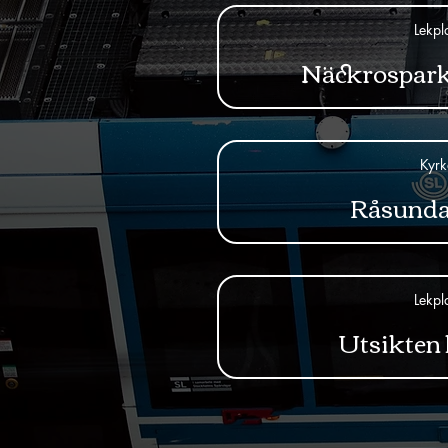
Lekpl
Näckrospark
Kyrk
Råsunda
Lekpl
Utsikten 