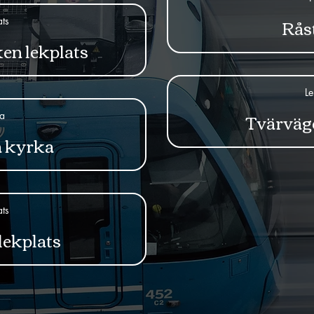
Rås
ats
en lekplats
Le
Tvärväge
a
 kyrka
ats
lekplats