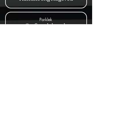
Parklek
Stacken lekpark
Idrott
Älvsjöbadet 1,5 km
< Föregående
Nästa >
Se alla tunnelbanestationer