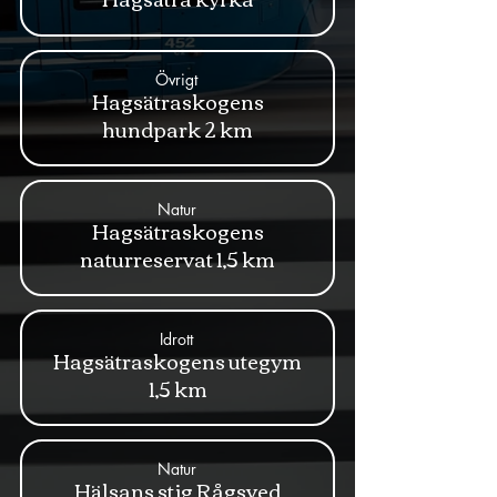
Övrigt
Hagsätraskogens
hundpark 2 km
Natur
Hagsätraskogens
naturreservat 1,5 km
Idrott
Hagsätraskogens utegym
1,5 km
Natur
Hälsans stig Rågsved