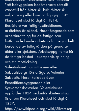
"att bebyggelsen bedöms vara särskilt
värdefull från historisk, kulturhistorisk,
miljömässig eller konstnärlig synpunkt".
Klarahuset stod färdigt år 1814.
Beställare var Fattighusdirektionen,
arkitekten är okänd. Huset fungerade som
arbetsinrättning för de fattiga som
fortfarande kunde arbeta och inte var helt
beroende av fattigvården på grund av
ålder eller sjukdom. Arbetsuppgifterna för
de fattiga bestod i exempelvis spinning
och strumpstickning.
Valentinhuset har sitt namn efter
Sabbatsbergs första ägare, Valentin
Sabbath. Huset kallades även
Expeditionsbyggnaden eller
Sysslomansbostaden. Valentinhuset
uppfördes 1824 nedanför slänten strax
öster om Klarahuset och stod färdigt år
1827.
https://sv.wikipedia.org/wiki/Silverskop