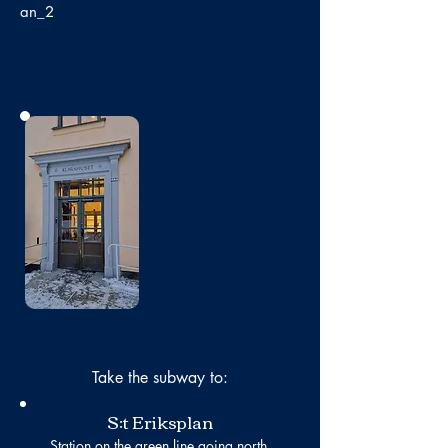
an_2
No photo
Take the subway to:
S:t Eriksplan
Station on the green line going north.