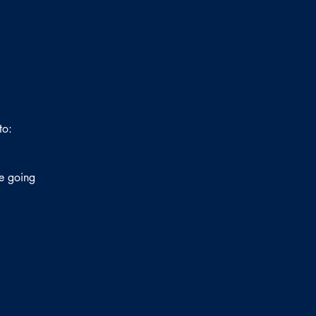
to:
ne going