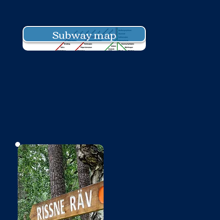
Subway map
No photo