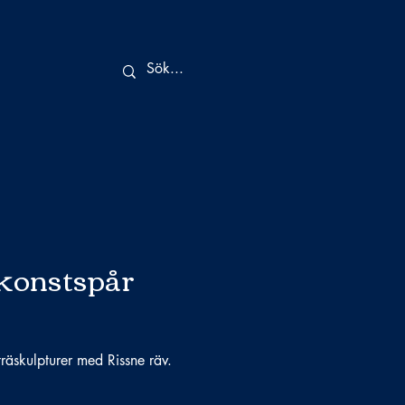
konstspår
träskulpturer med Rissne räv.