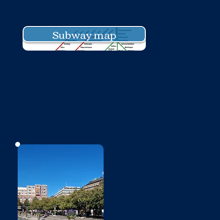
Subway map
No photo