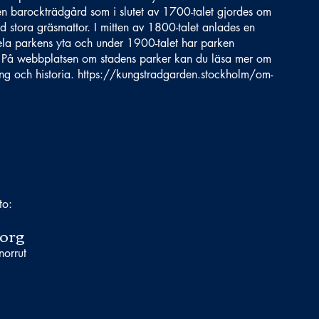
en barockträdgård som i slutet av 1700-talet gjordes om
ed stora gräsmattor. I mitten av 1800-talet anlades en
ela parkens yta och under 1900-talet har parken
. På webbplatsen om stadens parker kan du läsa mer om
ng och historia.
https://kungstradgarden.stockholm/om-
to:
org
norrut