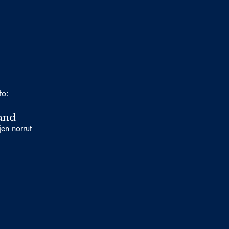
to:
and
jen norrut