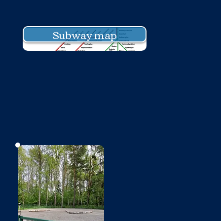
Subway map
No photo