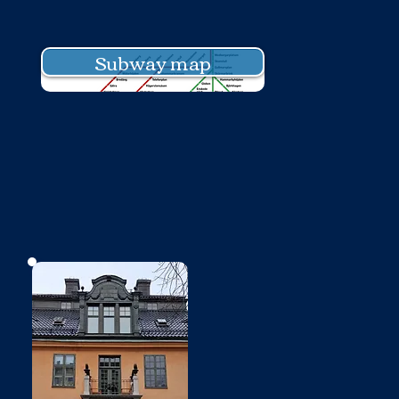
Subway map
No photo