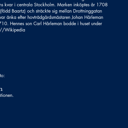
nns kvar i centrala Stockholm. Marken inköptes år 1708
född Baartz) och sträckte sig mellan Drottninggatan
var änka efter hovträdgårdsmästaren Johan Hårleman
1710. Hennes son Carl Hårleman bodde i huset under
. //Wikipedia
to:
n
ationen.