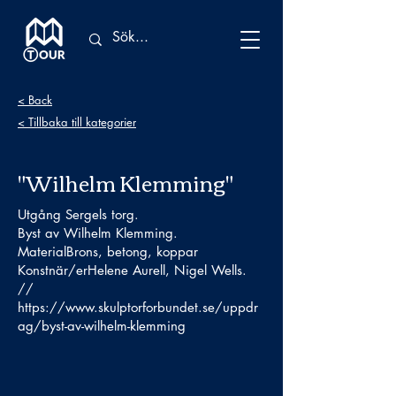
< Back
< Tillbaka till kategorier
"Wilhelm Klemming"
Utgång Sergels torg.
Byst av Wilhelm Klemming.
MaterialBrons, betong, koppar
Konstnär/erHelene Aurell, Nigel Wells.
//
https://www.skulptorforbundet.se/uppdr
ag/byst-av-wilhelm-klemming