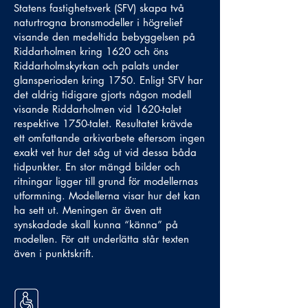
Statens fastighetsverk (SFV) skapa två
naturtrogna bronsmodeller i högrelief
visande den medeltida bebyggelsen på
Riddarholmen kring 1620 och öns
Riddarholmskyrkan och palats under
glansperioden kring 1750. Enligt SFV har
det aldrig tidigare gjorts någon modell
visande Riddarholmen vid 1620-talet
respektive 1750-talet. Resultatet krävde
ett omfattande arkivarbete eftersom ingen
exakt vet hur det såg ut vid dessa båda
tidpunkter. En stor mängd bilder och
ritningar ligger till grund för modellernas
utformning. Modellerna visar hur det kan
ha sett ut. Meningen är även att
synskadade skall kunna “känna” på
modellen. För att underlätta står texten
även i punktskrift.