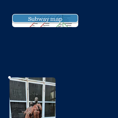
Subway map
No photo