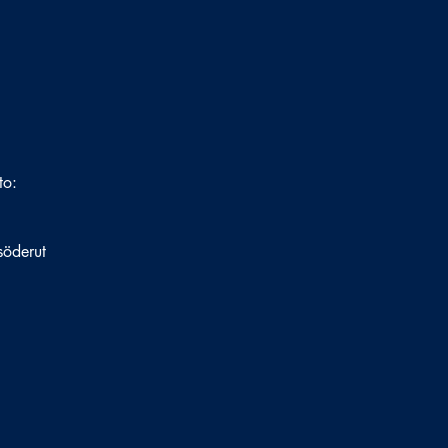
to:
söderut