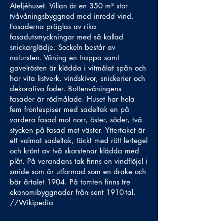
Ateljéhuset. Villan är en 350 m² stor
tvåvåningsbyggnad med inredd vind.
Fasaderna präglas av rika
fasadutsmyckningar med så kallad
snickarglädje. Sockeln består av
natursten. Våning en trappa samt
gavelrösten är klädda i vitmålat spån och
har vita listverk, vindskivor, snickerier och
dekorativa foder. Bottenvåningens
fasader är rödmålade. Huset har hela
fem frontespiser med sadeltak en på
vardera fasad mot norr, öster, söder, två
stycken på fasad mot väster. Yttertaket är
ett valmat sadeltak, täckt med rött lertegel
och krönt av två skorstenar klädda med
plåt. På verandans tak finns en vindflöjel i
smide som är utformad som en drake och
bär årtalet 1904. På tomten finns tre
ekonomibyggnader från sent 1910-tal.
//Wikipedia