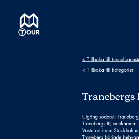
< Tillbaka till tunnelbanes
< Tillbaka till kategorier
Tranebergs 
Utgång söderut: Traneberg
Tranebergs IP, smeknamn: T
Västerort inom Stockholm
Traneberg började bebygg