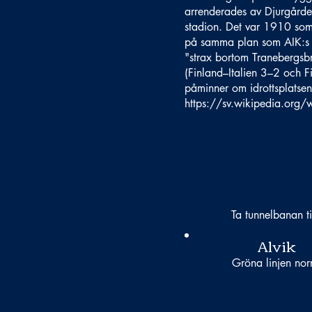
arrenderades av Djurgården
stadion. Det var 1910 som D
på samma plan som AIK:s f
"strax bortom Tranebergsb
(Finland–Italien 3–2 och 
påminner om idrottsplatsen
https://sv.wikipedia.org/
Ta tunnelbanan ti
Alvik
Gröna linjen norr