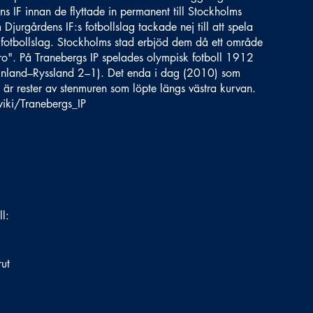
s IF innan de flyttade in permanent till Stockholms
jurgårdens IF:s fotbollslag tackade nej till att spela
otbollslag. Stockholms stad erbjöd dem då ett område
ro". På Tranebergs IP spelades olympisk fotboll 1912
Finland–Ryssland 2–1). Det enda i dag (2010) som
 är rester av stenmuren som löpte längs västra kurvan.
wiki/Tranebergs_IP
ll:
ut