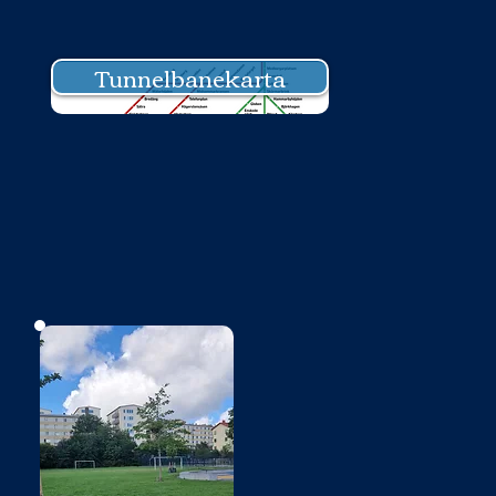
Tunnelbanekarta
Bild saknas