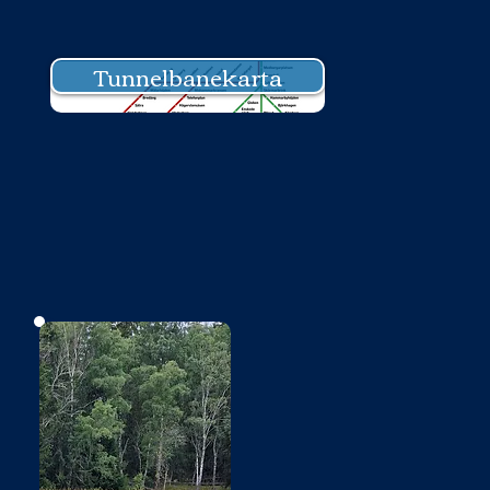
Tunnelbanekarta
Bild saknas