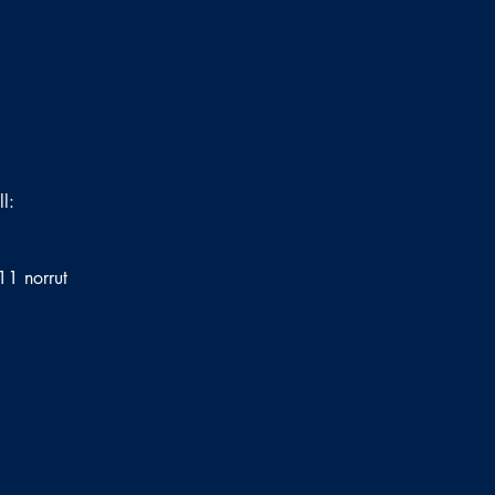
ll:
 11 norrut