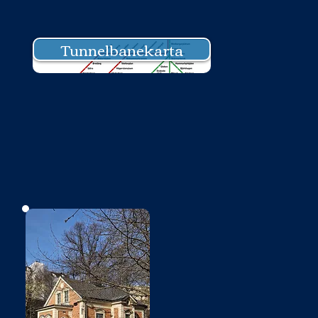
Tunnelbanekarta
Bild saknas