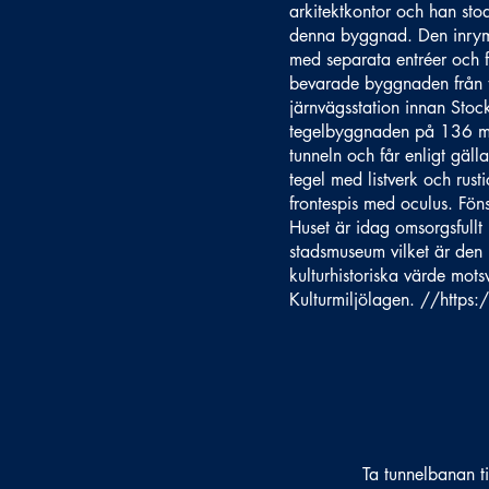
arkitektkontor och han stod
denna byggnad. Den inrymd
med separata entréer och 
bevarade byggnaden från t
järnvägsstation innan Stoc
tegelbyggnaden på 136 m² 
tunneln och får enligt gäll
tegel med listverk och rus
frontespis med oculus. Fön
Huset är idag omsorgsfullt
stadsmuseum vilket är den
kulturhistoriska värde mot
Kulturmiljölagen. //
https:
Ta tunnelbanan ti