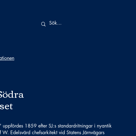
tationen
Södra
set
" uppfördes 1859 efter SJ:s standardritningar i nyantik
lf W. Edelsvärd chefsarkitekt vid Statens Järnvägars