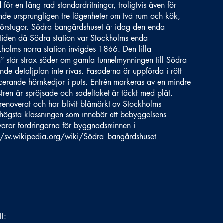
 för en lång rad standardritningar, troligtvis även för
e ursprungligen tre lägenheter om två rum och kök,
förstugor. Södra bangårdshuset är idag den enda
iden då Södra station var Stockholms enda
kholms norra station invigdes 1866. Den lilla
står strax söder om gamla tunnelmynningen till Södra
ande detaljplan inte rivas. Fasaderna är uppförda i rött
ticerande hörnkedjor i puts. Entrén markeras av en mindre
stren är spröjsade och sadeltaket är täckt med plåt.
 renoverat och har blivit blåmärkt av Stockholms
 högsta klassningen som innebär att bebyggelsens
svarar fordringarna för byggnadsminnen i
//sv.wikipedia.org/wiki/S
ödra_bangårdshuset
ll: