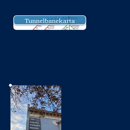
Tunnelbanekarta
Bild saknas