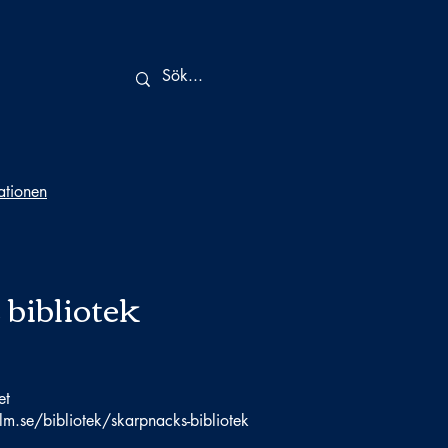
tationen
bibliotek
et
olm.se/bibliotek/skarpnacks-bibliotek