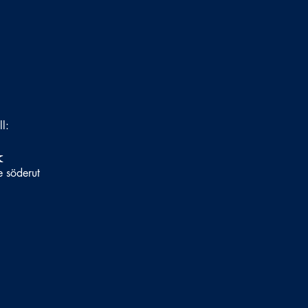
ll:
k
e söderut