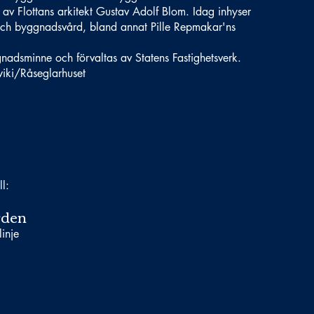
 av Flottans arkitekt Gustav Adolf Blom. Idag inhyser
- och byggnadsvård, bland annat Pille Repmakar'ns
nadsminne och förvaltas av Statens Fastighetsverk.
wiki/R
åseglarhuset
ll:
rden
inje