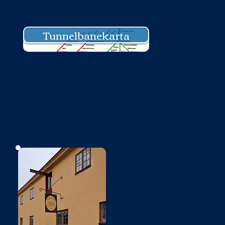
Tunnelbanekarta
Bild saknas