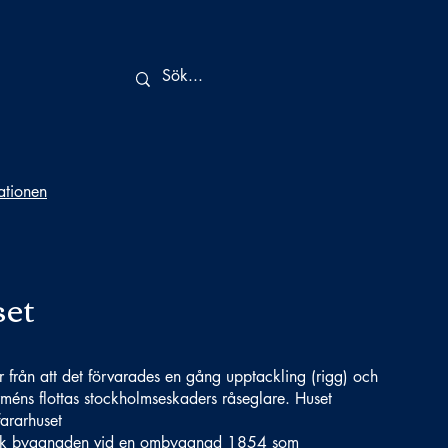
tationen
set
 från att det förvarades en gång upptackling (rigg) och
rméns flottas stockholmseskaders råseglare. Huset
fararhuset
fick byggnaden vid en ombyggnad 1854 som