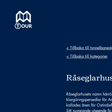
< Tillbaka till tunnelbanes
< Tillbaka till kategorier
Råseglarhu
Råseglarhusets namn härrör
klargöringspersedlar för A
kallades även för Ostindie
Sitt nuvarande utseende 