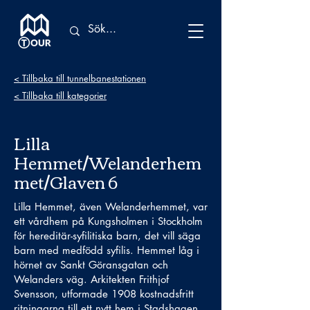
< Tillbaka till tunnelbanestationen
< Tillbaka till kategorier
Lilla
Hemmet/Welanderhem
met/Glaven 6
Lilla Hemmet, även Welanderhemmet, var
ett vårdhem på Kungsholmen i Stockholm
för hereditär-syfilitiska barn, det vill säga
barn med medfödd syfilis. Hemmet låg i
hörnet av Sankt Göransgatan och
Welanders väg. Arkitekten Frithjof
Svensson, utformade 1908 kostnadsfritt
ritningarna till ett nytt hem i Stadshagen,