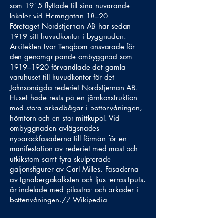
som 1915 flyttade till sina nuvarande
lokaler vid Hamngatan 18–20.
Företaget Nordstjernan AB har sedan
1919 sitt huvudkontor i byggnaden.
Arkitekten Ivar Tengbom ansvarade för
den genomgripande ombyggnad som
1919–1920 förvandlade det gamla
varuhuset till huvudkontor för det
Johnsonägda rederiet Nordstjernan AB.
Huset hade rests på en järnkonstruktion
med stora arkadbågar i bottenvåningen,
hörntorn och en stor mittkupol. Vid
ombyggnaden avlägsnades
nybarockfasaderna till förmån för en
manifestation av rederiet med mast och
utkikstorn samt fyra skulpterade
galjonsfigurer av Carl Milles. Fasaderna
av Ignabergakalksten och ljus terrasitputs,
är indelade med pilastrar och arkader i
bottenvåningen.// Wikipedia