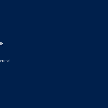
ll:
 norrut