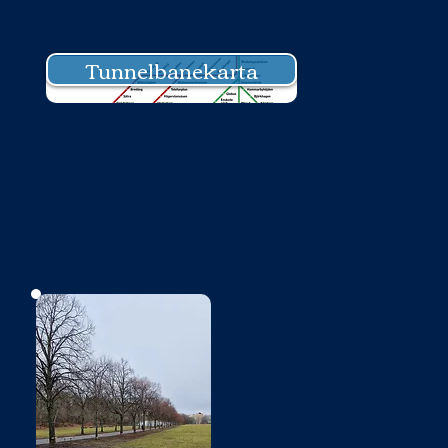
Tunnelbanekarta
Bild saknas