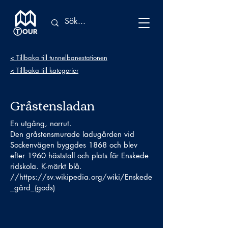
< Tillbaka till tunnelbanestationen
< Tillbaka till kategorier
Gråstensladan
En utgång, norrut.
Den gråstensmurade ladugården vid
Sockenvägen byggdes 1868 och blev
efter 1960 häststall och plats för Enskede
ridskola. K-märkt blå.
//
https://sv.wikipedia.org/wiki/Enskede
_g
ård_(gods)