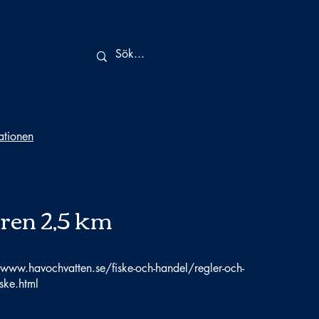
tationen
aren 2,5 km
/www.havochvatten.se/fiske-och-handel/regler-och-
iske.html