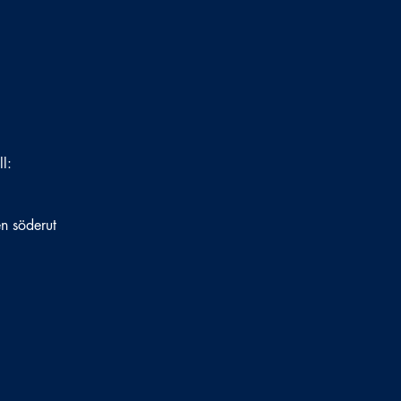
ll:
en söderut