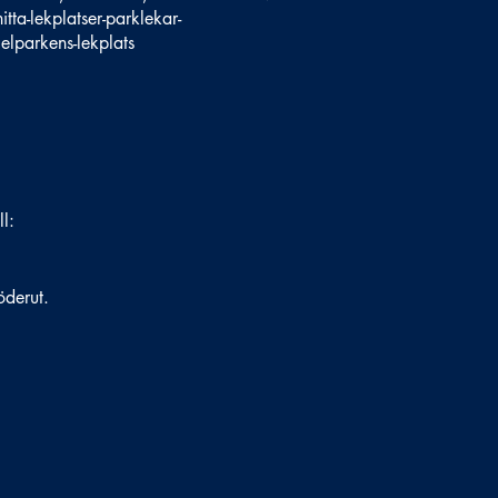
tta-lekplatser-parklekar-
lparkens-lekplats
ll:
öderut.