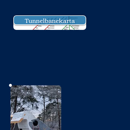
Tunnelbanekarta
Bild saknas