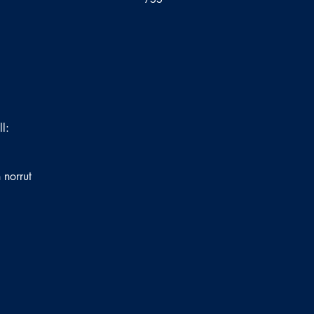
ll:
 norrut