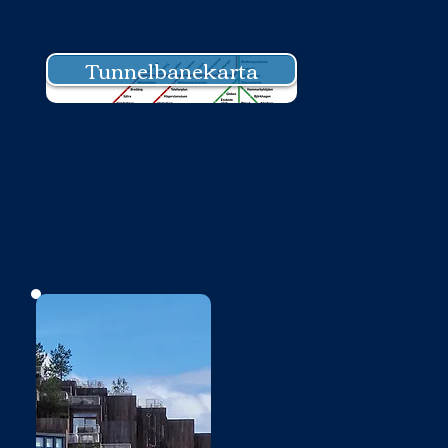
Tunnelbanekarta
Bild saknas