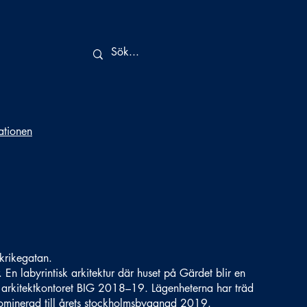
tationen
krikegatan.
. En labyrintisk arkitektur där huset på Gärdet blir en
av arkitektkontoret BIG 2018–19. Lägenheterna har träd
Nominerad till årets stockholmsbyggnad 2019.