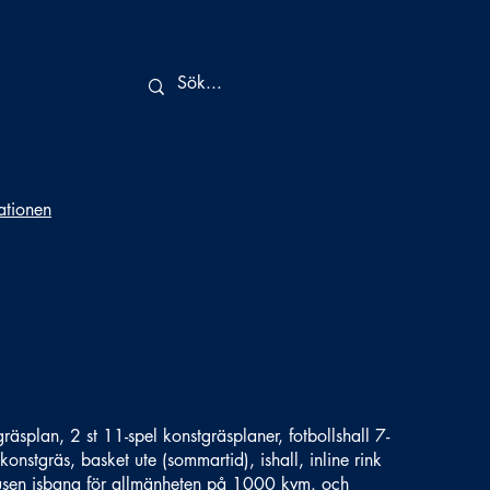
tationen
äsplan, 2 st 11-spel konstgräsplaner, fotbollshall 7-
 konstgräs, basket ute (sommartid), ishall, inline rink
rusen isbana för allmänheten på 1000 kvm. och