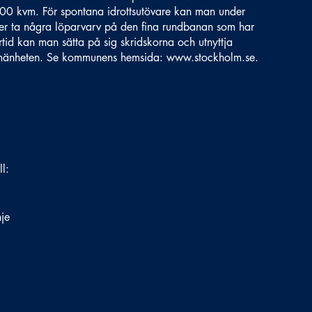
00 kvm. För spontana idrottsutövare kan man under
ler ta några löparvarv på den fina rundbanan som har
rtid kan man sätta på sig skridskorna och utnyttja
allmänheten. Se kommunens hemsida:
www.stockholm.se
.
ll:
nje