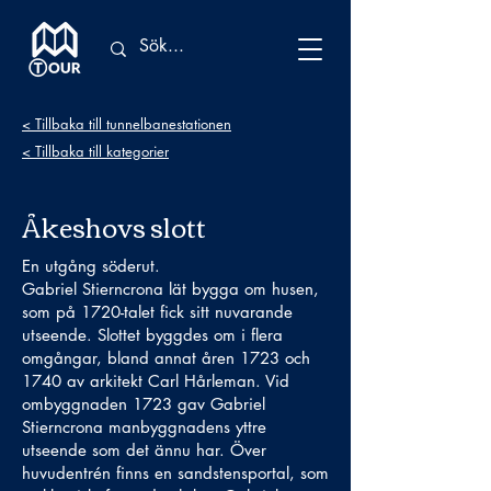
< Tillbaka till tunnelbanestationen
< Tillbaka till kategorier
Åkeshovs slott
En utgång söderut.
Gabriel Stierncrona lät bygga om husen,
som på 1720-talet fick sitt nuvarande
utseende. Slottet byggdes om i flera
omgångar, bland annat åren 1723 och
1740 av arkitekt Carl Hårleman. Vid
ombyggnaden 1723 gav Gabriel
Stierncrona manbyggnadens yttre
utseende som det ännu har. Över
huvudentrén finns en sandstensportal, som