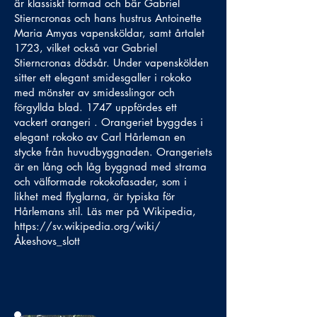
är klassiskt formad och bär Gabriel
Stierncronas och hans hustrus Antoinette
Maria Amyas vapensköldar, samt årtalet
1723, vilket också var Gabriel
Stierncronas dödsår. Under vapenskölden
sitter ett elegant smidesgaller i rokoko
med mönster av smidesslingor och
förgyllda blad. 1747 uppfördes ett
vackert orangeri . Orangeriet byggdes i
elegant rokoko av Carl Hårleman en
stycke från huvudbyggnaden. Orangeriets
är en lång och låg byggnad med strama
och välformade rokokofasader, som i
likhet med flyglarna, är typiska för
Hårlemans stil. Läs mer på Wikipedia,
https://sv.wikipedia.org/wiki/
Åkeshovs_slott