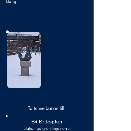
klang
Bild
saknas
Ta tunnelbanan till:
S:t Eriksplan
Station på grön linje norrut