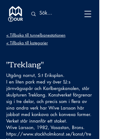
< Tillbaka till tunnelbanestationen
< Tillbaka till kategorier
"Treklang"
Utgång norrut, S:t Eriksplan.
I en liten park med vy över SJ:s
järnvägsspår och Karlbergskanalen, står
skulpturen Treklang. Konstverket förgrenar
sig i tre delar, och precis som i flera av
sina andra verk har Wive Larsson här
jobbat med konkava och konvexa former.
Verket står innanför ett staket.
Wive Larsson, 1982, Vasastan, Brons.
https://www.stockholmkonst.se/konst/tre