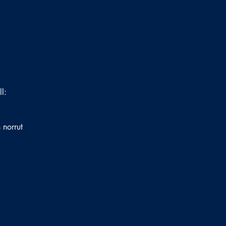
ll:
 norrut