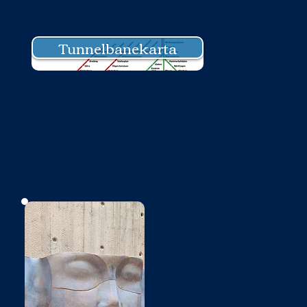
Tunnelbanekarta
Bild saknas