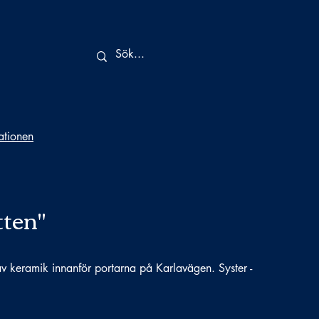
tationen
tten"
 av keramik innanför portarna på Karlavägen. Syster -