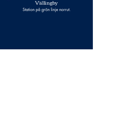
Vällingby
Station på grön linje norrut.