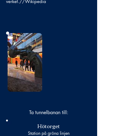
verket.//Wikipedia
Bild
saknas
Ta tunnelbanan till:
Hötorget
Station på gröna linjen