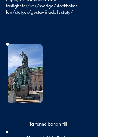
fastigheter/sok/sverige/stockholms-
lan/statyer/gustav-ii-adolfs-staty/
Bild
saknas
Ta tunnelbanan till: