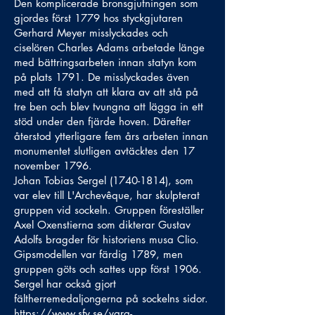
Den komplicerade bronsgjutningen som
gjordes först 1779 hos styckgjutaren
Gerhard Meyer misslyckades och
ciselören Charles Adams arbetade länge
med bättringsarbeten innan statyn kom
på plats 1791. De misslyckades även
med att få statyn att klara av att stå på
tre ben och blev tvungna att lägga in ett
stöd under den fjärde hoven. Därefter
återstod ytterligare fem års arbeten innan
monumentet slutligen avtäcktes den 17
november 1796.
Johan Tobias Sergel
(1740-1814)
, som
var elev till L'Archevêque, har skulpterat
gruppen vid sockeln. Gruppen föreställer
Axel Oxenstierna som dikterar Gustav
Adolfs bragder för historiens musa Clio.
Gipsmodellen var färdig 1789, men
gruppen göts och sattes upp först 1906.
Sergel har också gjort
fältherremedaljongerna på sockelns sidor.
https://www.sfv.se/vara-