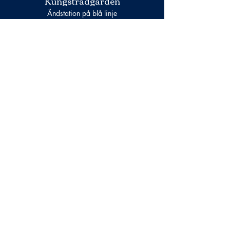
Kungsträdgården
Ändstation på blå linje